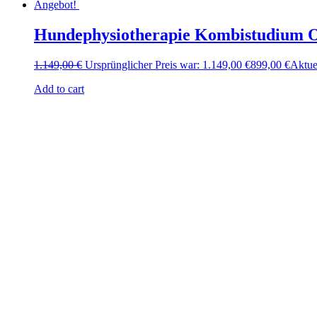
Angebot!
Hundephysiotherapie Kombistudium O
1.149,00
€
Ursprünglicher Preis war: 1.149,00 €
899,00
€
Aktuel
Add to cart