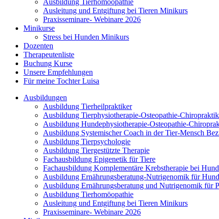
Ausbildung Tierhomöopathie
Ausleitung und Entgiftung bei Tieren Minikurs
Praxisseminare- Webinare 2026
Minikurse
Stress bei Hunden Minikurs
Dozenten
Therapeutenliste
Buchung Kurse
Unsere Empfehlungen
Für meine Tochter Luisa
Ausbildungen
Ausbildung Tierheilpraktiker
Ausbildung Tierphysiotherapie-Osteopathie-Chiropraktik
Ausbildung Hundephysiotherapie-Osteopathie-Chiroprak
Ausbildung Systemischer Coach in der Tier-Mensch Be
Ausbildung Tierpsychologie
Ausbildung Tiergestützte Therapie
Fachausbildung Epigenetik für Tiere
Fachausbildung Komplementäre Krebstherapie bei Hund
Ausbildung Ernährungsberatung-Nutrigenomik für Hun
Ausbildung Ernährungsberatung und Nutrigenomik für P
Ausbildung Tierhomöopathie
Ausleitung und Entgiftung bei Tieren Minikurs
Praxisseminare- Webinare 2026