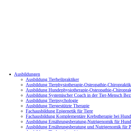
Ausbildungen
Ausbildung Tierheilpraktiker
Ausbildung Tierphysiotherapie-Osteopathie-Chiropraktik
Ausbildung Hundephysiotherapie-Osteopathie-Chiroprak
Ausbildung Systemischer Coach in der Tier-Mensch Be
Ausbildung Tierpsychologie
Ausbildung Tiergestützte Therapie
Fachausbildung Epigenetik für Tiere
Fachausbildung Komplementäre Krebstherapie bei Hund
Ausbildung Ernährungsberatung-Nutrigenomik für Hun
Ausbildung Ernährungsberatung und Nutrigenomik für P