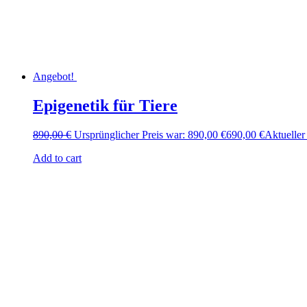
Angebot!
Epigenetik für Tiere
890,00
€
Ursprünglicher Preis war: 890,00 €
690,00
€
Aktueller 
Add to cart