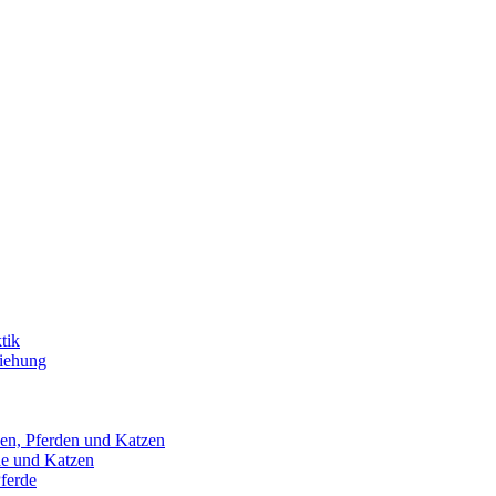
tik
ziehung
en, Pferden und Katzen
de und Katzen
ferde