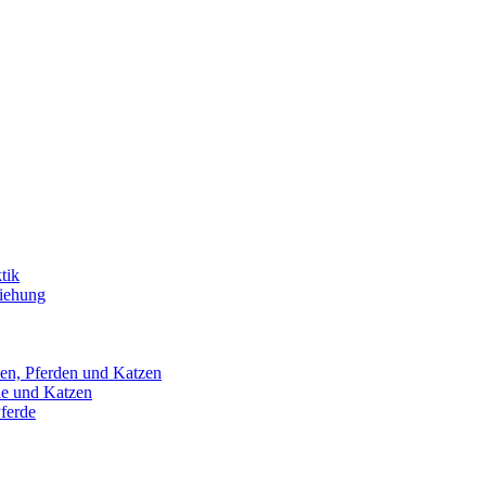
tik
ziehung
en, Pferden und Katzen
de und Katzen
ferde