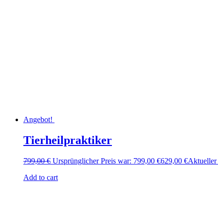
Angebot!
Tierheilpraktiker
799,00
€
Ursprünglicher Preis war: 799,00 €
629,00
€
Aktueller 
Add to cart